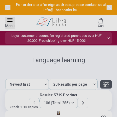
For orders to a foreign address, please contact us at
info@librabooks.hu
.
Menu
Cart
Loyal customer discount for registered purchases over HUF
20,000. Free shipping over HUF 15,000!
Language learning
Results:
5719 Product
106 (Total: 286)
Stock: 1-10 copies