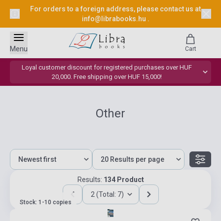
For orders to a foreign address, please contact us at
info@librabooks.hu
.
Menu
Cart
Loyal customer discount for registered purchases over HUF
20,000. Free shipping over HUF 15,000!
Other
Results:
134 Product
2 (Total: 7)
Stock: 1-10 copies