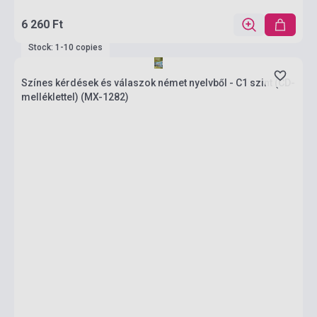
6 260 Ft
Stock: 1-10 copies
Színes kérdések és válaszok német nyelvből - C1 szint (CD-
melléklettel) (MX-1282)