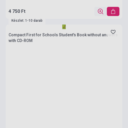
4 750 Ft
Készlet: 1-10 darab
Compact First for Schools Student's Book without answers
with CD-ROM