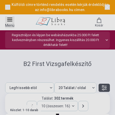
Külföldi címre történő rendelés esetén kérjük érdeklődjön
az
info@librabooks.hu
címen.
Menü
Kosár
Regisztráljon és lépjen be webáruházunkba 25.000 Ft felett
kedvezményben részesülhet. Ingyenes kiszállítás 20.000 Ft
értékhatár felett!
B2 First Vizsgafelkészítő
Találat:
302 termék
10 (összesen: 16)
Készlet: 1-10 darab