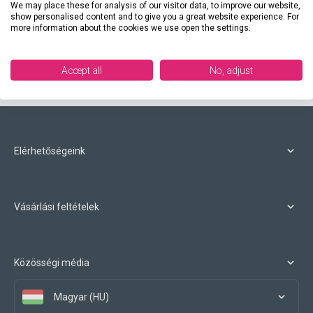
We may place these for analysis of our visitor data, to improve our website,
14 400 Ft
show personalised content and to give you a great website experience. For
more information about the cookies we use open the settings.
Találat:
41 termék
Accept all
No, adjust
3 (összesen: 3)
Elérhetőségeink
Vásárlási feltételek
Közösségi média
Magyar (HU)