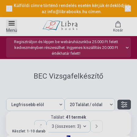
Külföldi címre történő rendelés esetén kérjük érdeklődjön
az
info@librabooks.hu
címen.
Menü
Kosár
Regisztráljon és lépjen be webáruházunkba 25.000 Ft felett
kedvezményben részesülhet. Ingyenes kiszállítás 20.000 Ft
értékhatár felett!
BEC Vizsgafelkészítő
Találat:
41 termék
3 (összesen: 3)
Készlet: 1-10 darab