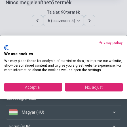
Nincs megjeleníthető termék
Találat:
90 termék
6 (összesen: 5)
Privacy policy
Elérhetőségeink
We use cookies
We may place these for analysis of our visitor data, to improve our website,
show personalised content and to give you a great website experience. For
more information about the cookies we use open the settings.
Vásárlási feltételek
Accept all
No, adjust
Közösségi média
Magyar (HU)
Forint (HUF)