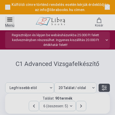
Külföldi címre történő rendelés esetén kérjük érdeklődjön
az
info@librabooks.hu
címen.
Menü
Kosár
Regisztráljon és lépjen be webáruházunkba 25.000 Ft felett
kedvezményben részesülhet. Ingyenes kiszállítás 20.000 Ft
értékhatár felett!
C1 Advanced Vizsgafelkészítő
Találat:
90 termék
6 (összesen: 5)