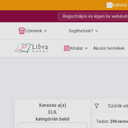
Külföldi
Regisztráljon és lépjen be webáruh
Üzleteink
Segíthetünk?
Kínálat
Akciós termékek
Keresés a(z)
Szűrők el
CLIL
kategórián belül
Találat:
296 term