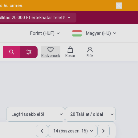
ks.hu
címen.
ítás 20.000 Ft értékhatár felett!
Forint (HUF)
Magyar (HU)
Kedvencek
Kosár
Fiók
14 (összesen: 15)