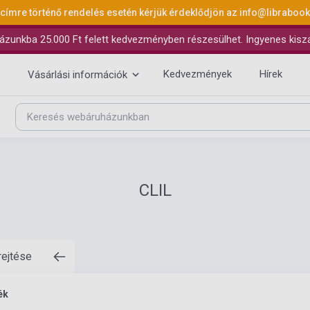
 címre történő rendelés esetén kérjük érdeklődjön az
info@libraboo
ázunkba 25.000 Ft felett kedvezményben részesülhet. Ingyenes kiszáll
Kedvezmények
Hírek
Vásárlási információk
CLIL
rejtése
ék