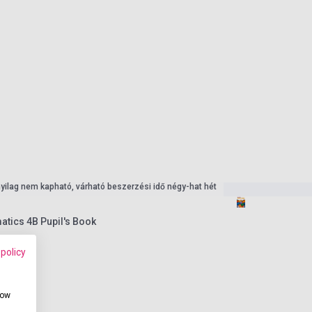
nyilag nem kapható, várható beszerzési idő négy-hat hét
tics 4B Pupil's Book
 policy
how