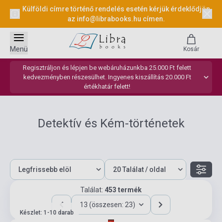
Külföldi címre történő rendelés esetén kérjük érdeklődjön
az
info@librabooks.hu
címen.
Menü
Kosár
Regisztráljon és lépjen be webáruházunkba 25.000 Ft felett
kedvezményben részesülhet. Ingyenes kiszállítás 20.000 Ft
értékhatár felett!
Detektív és Kém-történetek
Találat:
453 termék
13 (összesen: 23)
Készlet: 1-10 darab