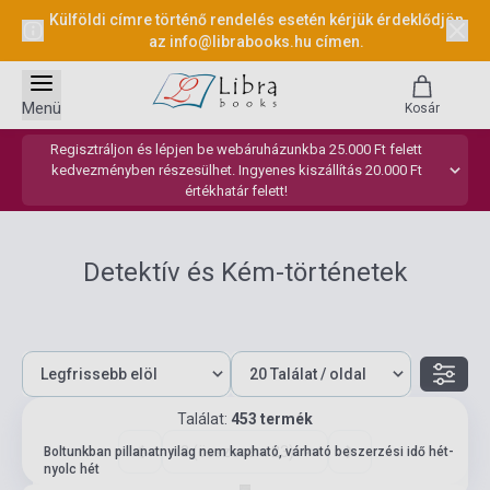
Külföldi címre történő rendelés esetén kérjük érdeklődjön
az
info@librabooks.hu
címen.
Menü
Kosár
Regisztráljon és lépjen be webáruházunkba 25.000 Ft felett
kedvezményben részesülhet. Ingyenes kiszállítás 20.000 Ft
értékhatár felett!
Detektív és Kém-történetek
Találat:
453 termék
3 (összesen: 23)
Boltunkban pillanatnyilag nem kapható, várható beszerzési idő hét-
nyolc hét