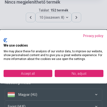
Nincs megjeleníthető termék
Találat:
152 termék
10 (összesen: 8)
Privacy policy
Elérhetőségeink
We use cookies
We may place these for analysis of our visitor data, to improve our website,
show personalised content and to give you a great website experience. For
more information about the cookies we use open the settings.
Vásárlási feltételek
Accept all
No, adjust
Közösségi média
Magyar (HU)
Forint (HUF)