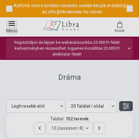
Külföldi címre történő rendelés esetén kérjük érdeklődjön
az
info@librabooks.hu
címen.
Menü
Kosár
Regisztráljon és lépjen be webáruházunkba 25.000 Ft felett
kedvezményben részesülhet. Ingyenes kiszállítás 20.000 Ft
értékhatár felett!
Dráma
Találat:
152 termék
10 (összesen: 8)