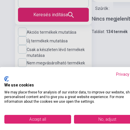
Szűrők
:
Keresés indítása
Nincs megjelení
Találat:
134 termék
Akciós termékek mutatása
Új termékek mutatása
Csak a készleten lévő termékek
mutatása
Nem megvásárolható termékek
mutatása
Privacy
Nyelv
We use cookies
We may place these for analysis of our visitor data, to improve our website, s
personalised content and to give you a great website experience. For more
information about the cookies we use open the settings.
Nyelvi szint
Accept all
No, adjust
Kiadó