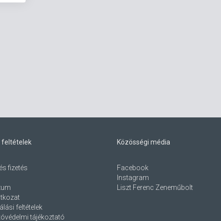
 feltételek
Közösségi média
és fizetés
Facebook
Instagram
zum
Liszt Ferenc Zeneműbolt
atkozat
lási feltételek
óvédelmi tájékoztató