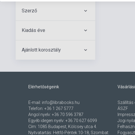
Szerző
Kiadás éve
Ajánlott korosztály
Elérhetőségeink
Vásárlási
E-mail:
info@librabooks.hu
Szállítás 
Telefon:
+36 1 267 5777
ÁSZF
Angol nyelv:
+36 70 596 3787
Impress
Egyéb idegen nyelv:
+36 70 627 6099
Jogi nyil
Cím:
1085 Budapest, Kölcsey utca 4.
Felhaszná
Nyitvatartás: Hétfő-Péntek 10-18, Szombat:
Fogyaszt