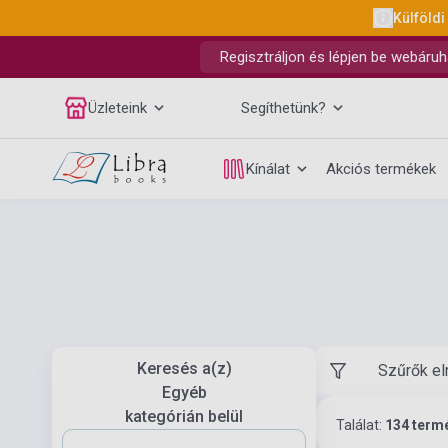
Külföldi
Regisztráljon és lépjen be webáruh
Üzleteink
Segíthetünk?
Kínálat
Akciós termékek
Keresés a(z)
Szűrők el
Egyéb
kategórián belül
Találat:
134 term