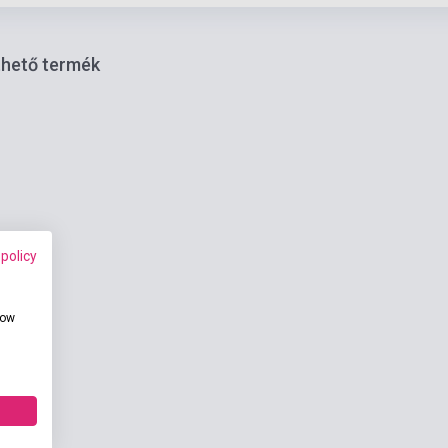
thető termék
 policy
how