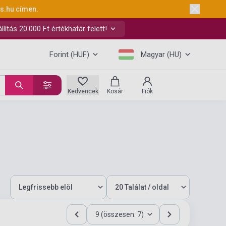
ks.hu
címen.
ítás 20.000 Ft értékhatár felett!
Forint (HUF)
Magyar (HU)
Kedvencek
Kosár
Fiók
9 (összesen: 7)