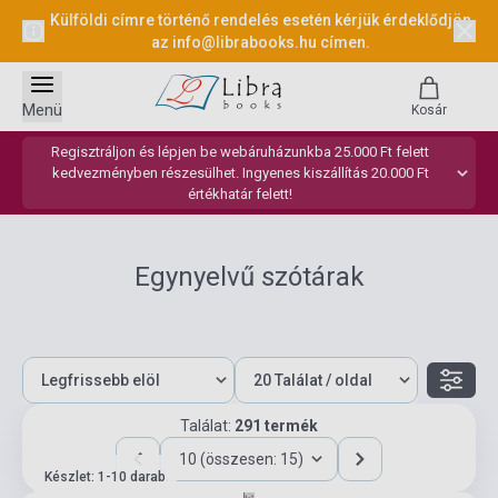
Külföldi címre történő rendelés esetén kérjük érdeklődjön
az
info@librabooks.hu
címen.
Menü
Kosár
Regisztráljon és lépjen be webáruházunkba 25.000 Ft felett
kedvezményben részesülhet. Ingyenes kiszállítás 20.000 Ft
értékhatár felett!
Egynyelvű szótárak
Találat:
291 termék
10 (összesen: 15)
Készlet: 1-10 darab