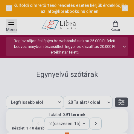
Külföldi címre történő rendelés esetén kérjük érdeklődjön
az
info@librabooks.hu
címen.
Menü
Kosár
Regisztráljon és lépjen be webáruházunkba 25.000 Ft felett
kedvezményben részesülhet. Ingyenes kiszállítás 20.000 Ft
értékhatár felett!
Egynyelvű szótárak
Találat:
291 termék
2 (összesen: 15)
Készlet: 1-10 darab