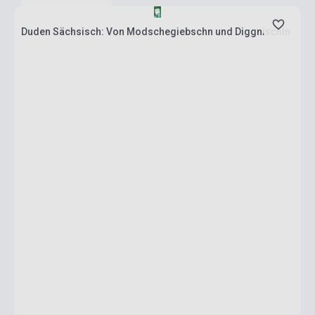
Duden Sächsisch: Von Modschegiebschn und Diggnischln