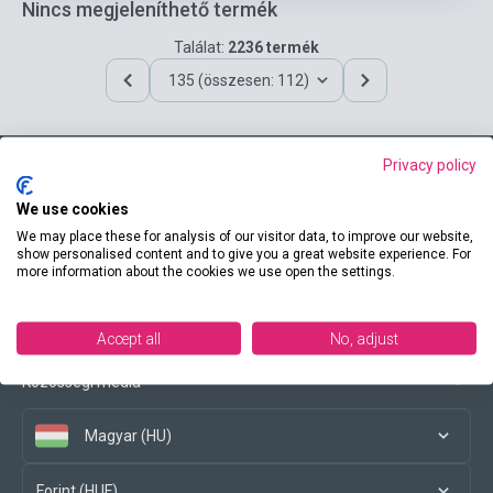
Nincs megjeleníthető termék
Találat:
2236 termék
135 (összesen: 112)
Privacy policy
Elérhetőségeink
We use cookies
We may place these for analysis of our visitor data, to improve our website,
show personalised content and to give you a great website experience. For
more information about the cookies we use open the settings.
Vásárlási feltételek
Accept all
No, adjust
Közösségi média
Magyar (HU)
Forint (HUF)