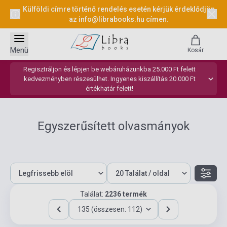
Külföldi címre történő rendelés esetén kérjük érdeklődjön
az
info@librabooks.hu
címen.
Menü
Kosár
Regisztráljon és lépjen be webáruházunkba 25.000 Ft felett
kedvezményben részesülhet. Ingyenes kiszállítás 20.000 Ft
értékhatár felett!
Egyszerűsített olvasmányok
Találat:
2236 termék
135 (összesen: 112)