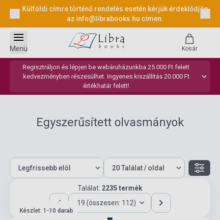
Külföldi címre történő rendelés esetén kérjük érdeklődjön
az
info@librabooks.hu
címen.
Menü
Kosár
Regisztráljon és lépjen be webáruházunkba 25.000 Ft felett
kedvezményben részesülhet. Ingyenes kiszállítás 20.000 Ft
értékhatár felett!
Egyszerűsített olvasmányok
Találat:
2235 termék
19 (összesen: 112)
Készlet: 1-10 darab