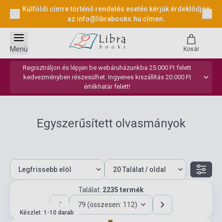
Külföldi címre történő rendelés esetén kérjük érdeklődjön
az
info@librabooks.hu
címen.
Menü
Kosár
Regisztráljon és lépjen be webáruházunkba 25.000 Ft felett
kedvezményben részesülhet. Ingyenes kiszállítás 20.000 Ft
értékhatár felett!
Egyszerűsített olvasmányok
Találat:
2235 termék
79 (összesen: 112)
Készlet: 1-10 darab