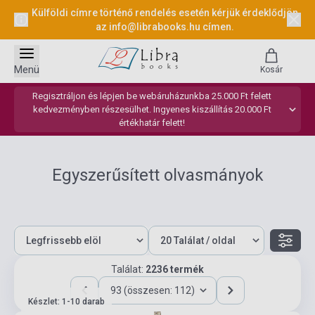
Külföldi címre történő rendelés esetén kérjük érdeklődjön
az
info@librabooks.hu
címen.
Menü
Kosár
Regisztráljon és lépjen be webáruházunkba 25.000 Ft felett
kedvezményben részesülhet. Ingyenes kiszállítás 20.000 Ft
értékhatár felett!
Egyszerűsített olvasmányok
Találat:
2236 termék
93 (összesen: 112)
Készlet: 1-10 darab