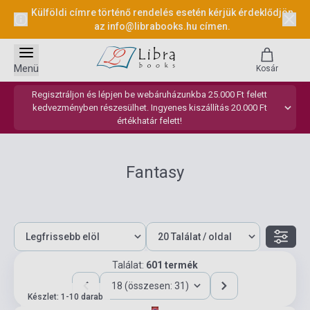
Külföldi címre történő rendelés esetén kérjük érdeklődjön
az
info@librabooks.hu
címen.
Menü
Kosár
Regisztráljon és lépjen be webáruházunkba 25.000 Ft felett
kedvezményben részesülhet. Ingyenes kiszállítás 20.000 Ft
értékhatár felett!
Fantasy
Találat:
601 termék
18 (összesen: 31)
Készlet: 1-10 darab