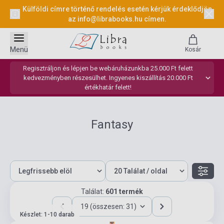
Külföldi címre történő rendelés esetén kérjük érdeklődjön
az
info@librabooks.hu
címen.
Menü
Kosár
Regisztráljon és lépjen be webáruházunkba 25.000 Ft felett
kedvezményben részesülhet. Ingyenes kiszállítás 20.000 Ft
értékhatár felett!
Fantasy
Találat:
601 termék
19 (összesen: 31)
Készlet: 1-10 darab