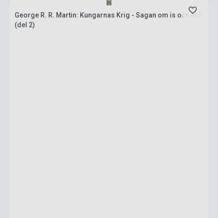
George R. R. Martin: Kungarnas Krig - Sagan om is och eld
(del 2)