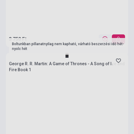
3 750 Ft
Boltunkban pillanatnyilag nem kapható, várható beszerzési idő hét-
nyolc hét
George R. R. Martin: A Game of Thrones - A Song of Ice and
Fire Book 1