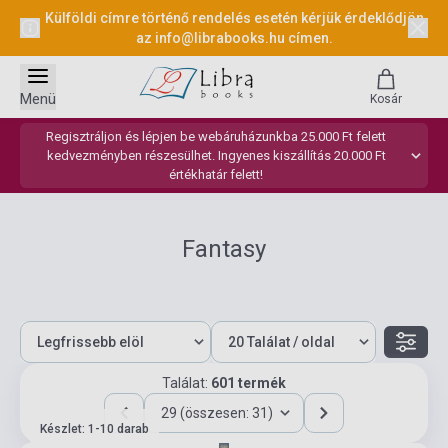
Külföldi címre történő rendelés esetén kérjük érdeklődjön
az
info@librabooks.hu
címen.
Menü
Kosár
Regisztráljon és lépjen be webáruházunkba 25.000 Ft felett
kedvezményben részesülhet. Ingyenes kiszállítás 20.000 Ft
értékhatár felett!
Fantasy
Találat:
601 termék
29 (összesen: 31)
Készlet: 1-10 darab