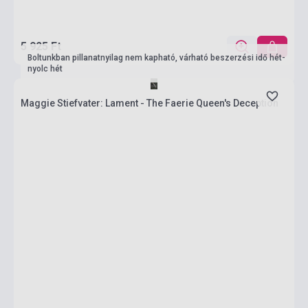
5 925 Ft
Boltunkban pillanatnyilag nem kapható, várható beszerzési idő hét-
nyolc hét
Maggie Stiefvater: Lament - The Faerie Queen's Deception