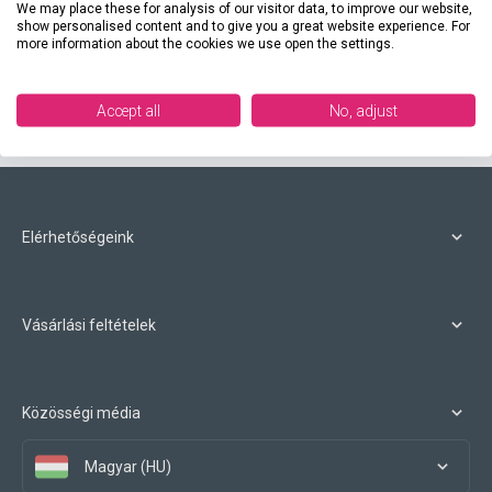
We may place these for analysis of our visitor data, to improve our website,
4 825 Ft
show personalised content and to give you a great website experience. For
more information about the cookies we use open the settings.
Találat:
601 termék
Accept all
No, adjust
31 (összesen: 31)
Elérhetőségeink
Vásárlási feltételek
Közösségi média
Magyar (HU)