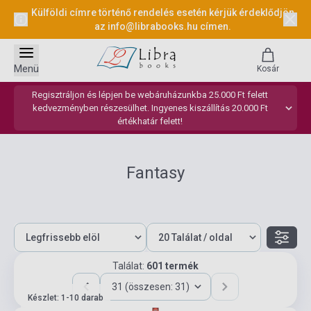
Külföldi címre történő rendelés esetén kérjük érdeklődjön
az
info@librabooks.hu
címen.
Menü
Kosár
Regisztráljon és lépjen be webáruházunkba 25.000 Ft felett
kedvezményben részesülhet. Ingyenes kiszállítás 20.000 Ft
értékhatár felett!
Fantasy
Találat:
601 termék
31 (összesen: 31)
Készlet: 1-10 darab