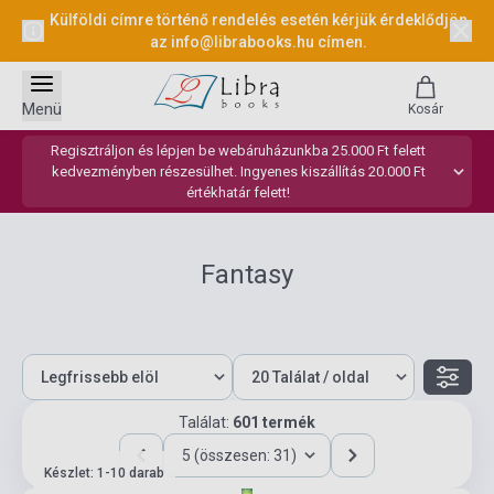
Külföldi címre történő rendelés esetén kérjük érdeklődjön
az
info@librabooks.hu
címen.
Menü
Kosár
Regisztráljon és lépjen be webáruházunkba 25.000 Ft felett
kedvezményben részesülhet. Ingyenes kiszállítás 20.000 Ft
értékhatár felett!
Fantasy
Találat:
601 termék
5 (összesen: 31)
Készlet: 1-10 darab