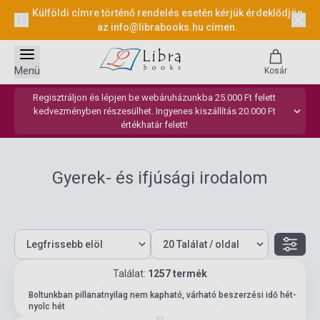
Külföldi címre történő rendelés esetén kérjük érdeklődjön
az
info@librabooks.hu
címen.
Menü
Kosár
Regisztráljon és lépjen be webáruházunkba 25.000 Ft felett
kedvezményben részesülhet. Ingyenes kiszállítás 20.000 Ft
értékhatár felett!
Gyerek- és ifjúsági irodalom
Találat:
1257 termék
60 (összesen: 63)
Boltunkban pillanatnyilag nem kapható, várható beszerzési idő hét-
nyolc hét