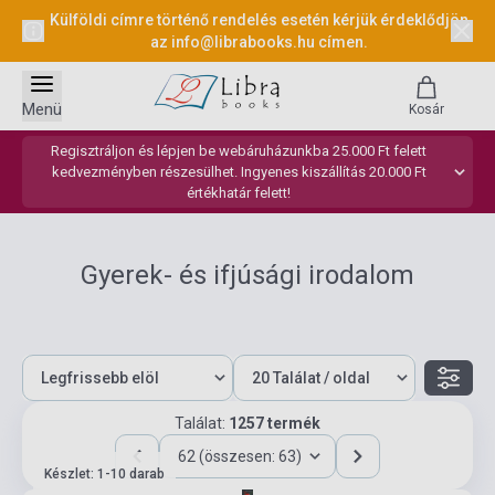
Külföldi címre történő rendelés esetén kérjük érdeklődjön
az
info@librabooks.hu
címen.
Menü
Kosár
Regisztráljon és lépjen be webáruházunkba 25.000 Ft felett
kedvezményben részesülhet. Ingyenes kiszállítás 20.000 Ft
értékhatár felett!
Gyerek- és ifjúsági irodalom
Találat:
1257 termék
62 (összesen: 63)
Készlet: 1-10 darab