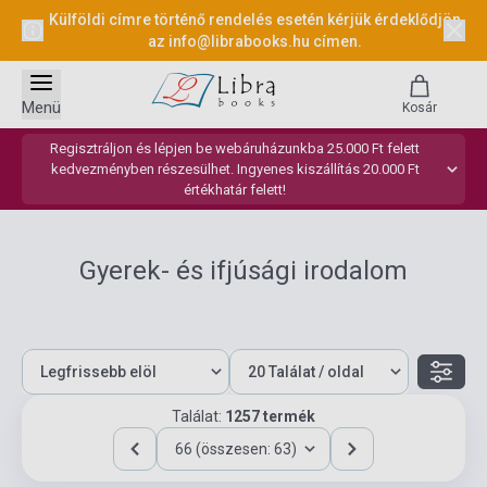
Külföldi címre történő rendelés esetén kérjük érdeklődjön
az
info@librabooks.hu
címen.
Menü
Kosár
Regisztráljon és lépjen be webáruházunkba 25.000 Ft felett
kedvezményben részesülhet. Ingyenes kiszállítás 20.000 Ft
értékhatár felett!
Gyerek- és ifjúsági irodalom
Találat:
1257 termék
66 (összesen: 63)