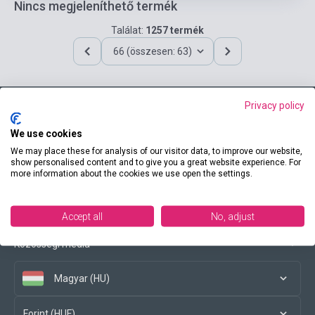
Nincs megjeleníthető termék
Találat:
1257 termék
66 (összesen: 63)
Privacy policy
Elérhetőségeink
We use cookies
We may place these for analysis of our visitor data, to improve our website,
show personalised content and to give you a great website experience. For
more information about the cookies we use open the settings.
Vásárlási feltételek
Accept all
No, adjust
Közösségi média
Magyar (HU)
Forint (HUF)