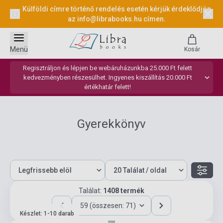
Külföldi címre történő rendelés esetén kérjük érdeklődjön
az
info@librabooks.hu
címen.
Menü
Kosár
Regisztráljon és lépjen be webáruházunkba 25.000 Ft felett
kedvezményben részesülhet. Ingyenes kiszállítás 20.000 Ft
értékhatár felett!
Gyerekkönyv
Találat:
1408 termék
59 (összesen: 71)
Készlet: 1-10 darab