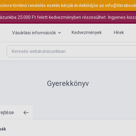
 címre történő rendelés esetén kérjük érdeklődjön az
info@libraboo
ázunkba 25.000 Ft felett kedvezményben részesülhet. Ingyenes kiszáll
Kedvezmények
Hírek
Vásárlási információk
Gyerekkönyv
rejtése
mék