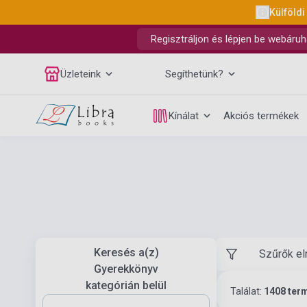
Külföldi
Regisztráljon és lépjen be webáruh
Üzleteink
Segíthetünk?
Kínálat
Akciós termékek
Keresés a(z)
Szűrők el
Gyerekkönyv
kategórián belül
Találat:
1408 ter