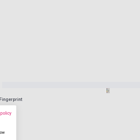
 Fingerprint
 policy
how