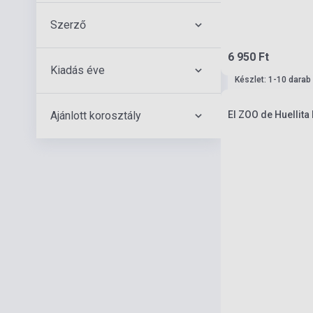
Szerző
6 950 Ft
Kiadás éve
Készlet: 1-10 darab
Ajánlott korosztály
El ZOO de Huellita