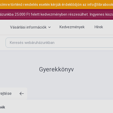
 címre történő rendelés esetén kérjük érdeklődjön az
info@libraboo
ázunkba 25.000 Ft felett kedvezményben részesülhet. Ingyenes kiszáll
Kedvezmények
Hírek
Vásárlási információk
Gyerekkönyv
rejtése
mék