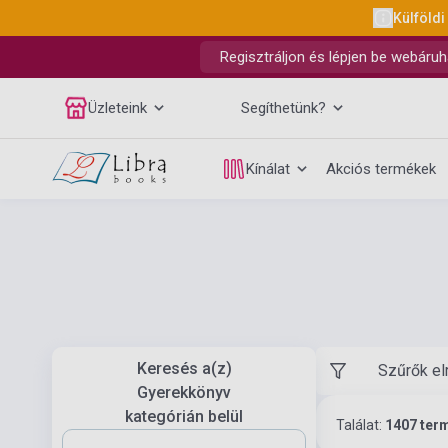
Külföldi
Regisztráljon és lépjen be webáruh
Üzleteink
Segíthetünk?
Kínálat
Akciós termékek
Keresés a(z)
Szűrők el
Gyerekkönyv
kategórián belül
Találat:
1407 ter