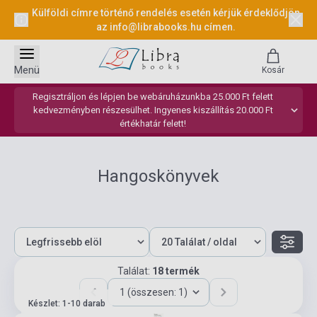
Külföldi címre történő rendelés esetén kérjük érdeklődjön
az
info@librabooks.hu
címen.
Menü
Kosár
Regisztráljon és lépjen be webáruházunkba 25.000 Ft felett
kedvezményben részesülhet. Ingyenes kiszállítás 20.000 Ft
értékhatár felett!
Hangoskönyvek
Találat:
18 termék
1 (összesen: 1)
Készlet: 1-10 darab