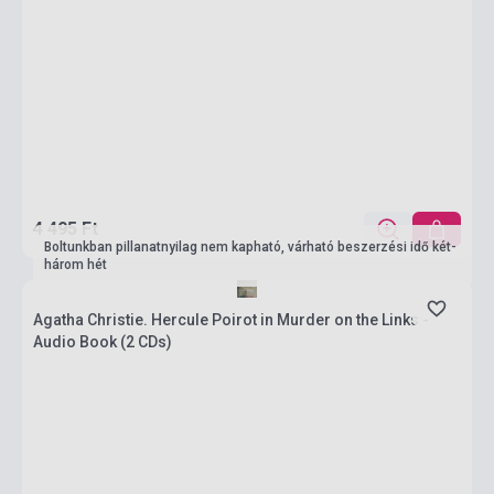
4 495 Ft
Boltunkban pillanatnyilag nem kapható, várható beszerzési idő két-
három hét
Agatha Christie. Hercule Poirot in Murder on the Links -
Audio Book (2 CDs)