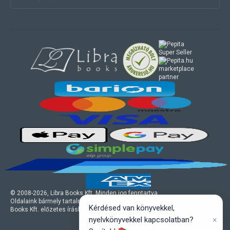
marketplace
partner
© 2008-
2026
, Libra Books Kft. Minden jog fenntartva.
Oldalaink bármely tartalmi ill. design elemének felhasználásához a Libra
Kérdésed van könyvekkel,
Books Kft. előzetes írásbeli engedélye szükséges.
×
nyelvkönyvekkel kapcsolatban?