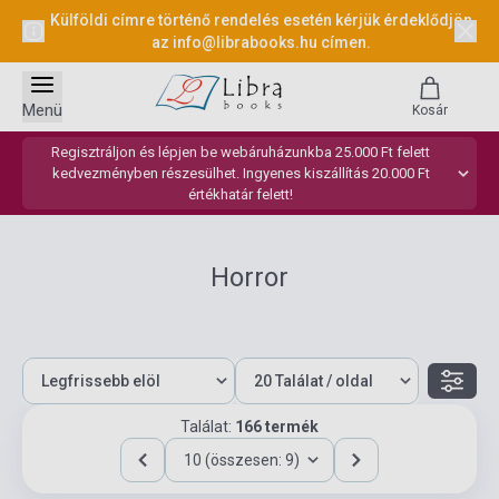
Külföldi címre történő rendelés esetén kérjük érdeklődjön
az
info@librabooks.hu
címen.
Menü
Kosár
Regisztráljon és lépjen be webáruházunkba 25.000 Ft felett
kedvezményben részesülhet. Ingyenes kiszállítás 20.000 Ft
értékhatár felett!
Horror
Találat:
166 termék
10 (összesen: 9)