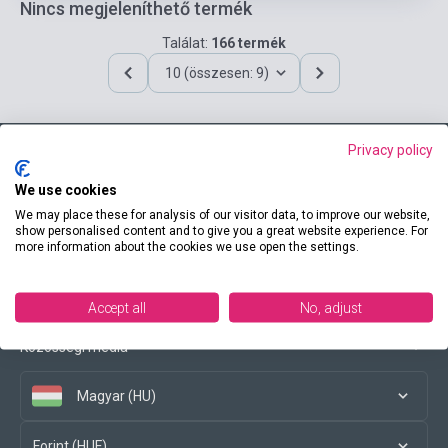
Nincs megjeleníthető termék
Találat:
166 termék
10 (összesen: 9)
Privacy policy
Elérhetőségeink
We use cookies
We may place these for analysis of our visitor data, to improve our website,
show personalised content and to give you a great website experience. For
more information about the cookies we use open the settings.
Vásárlási feltételek
Accept all
No, adjust
Közösségi média
Magyar (HU)
Forint (HUF)