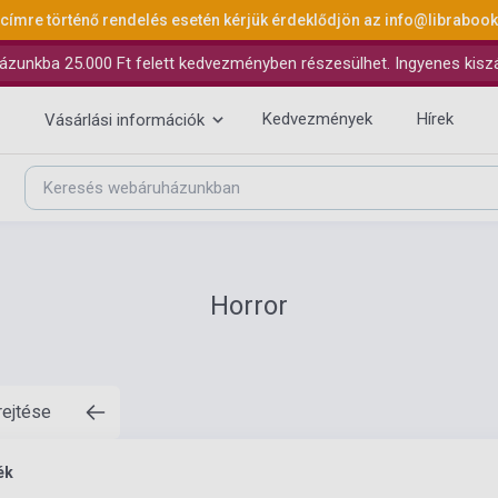
 címre történő rendelés esetén kérjük érdeklődjön az
info@libraboo
ázunkba 25.000 Ft felett kedvezményben részesülhet. Ingyenes kiszáll
Kedvezmények
Hírek
Vásárlási információk
Horror
rejtése
ék