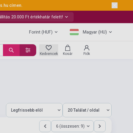
ks.hu
címen.
ítás 20.000 Ft értékhatár felett!
Forint (HUF)
Magyar (HU)
Kedvencek
Kosár
Fiók
6 (összesen: 9)