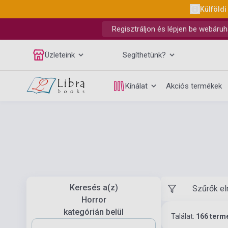
Külföldi
Regisztráljon és lépjen be webáruh
Üzleteink
Segíthetünk?
Kínálat
Akciós termékek
Keresés a(z)
Szűrők el
Horror
kategórián belül
Találat:
166 term