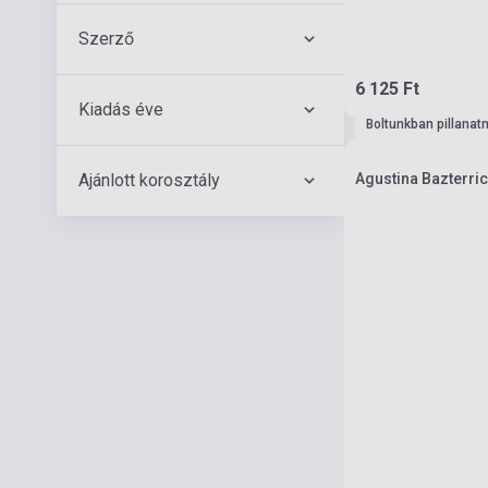
Szerző
6 125 Ft
Kiadás éve
Boltunkban pillanat
Ajánlott korosztály
Agustina Bazterric