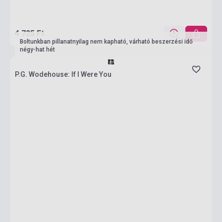
4 725 Ft
Boltunkban pillanatnyilag nem kapható, várható beszerzési idő
négy-hat hét
P.G. Wodehouse: If I Were You