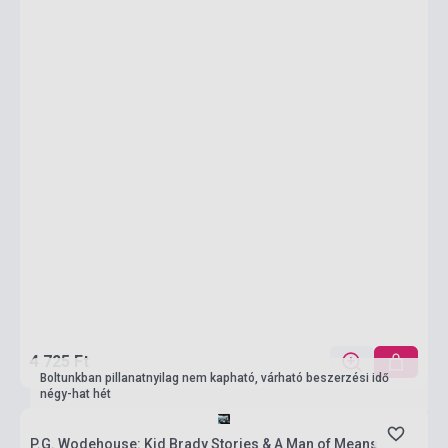
4 725 Ft
Boltunkban pillanatnyilag nem kapható, várható beszerzési idő
négy-hat hét
P.G. Wodehouse: Kid Brady Stories & A Man of Means