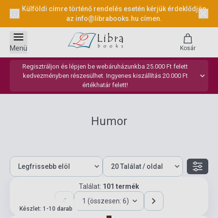
Külföldi címre történő rendelés esetén kérjük érdeklődjön
az
info@librabooks.hu
címen.
Menü
Kosár
Regisztráljon és lépjen be webáruházunkba 25.000 Ft felett
kedvezményben részesülhet. Ingyenes kiszállítás 20.000 Ft
értékhatár felett!
Humor
Találat:
101 termék
1 (összesen: 6)
Készlet: 1-10 darab