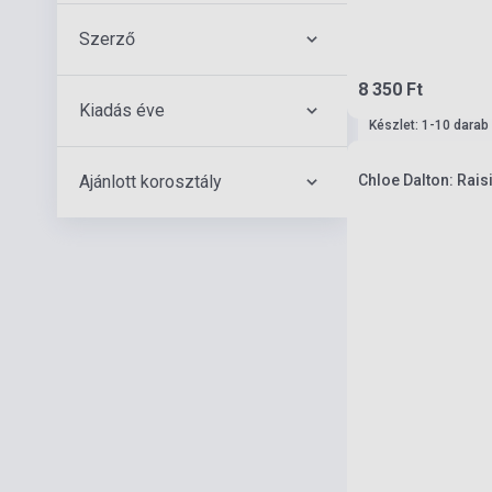
Szerző
8 350 Ft
Kiadás éve
Készlet: 1-10 darab
Ajánlott korosztály
Chloe Dalton: Rais