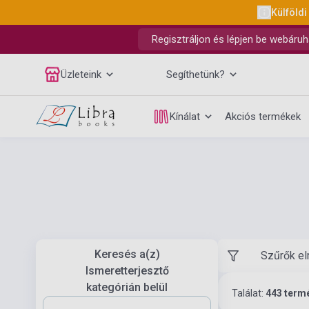
Külföldi
Regisztráljon és lépjen be webáruh
Üzleteink
Segíthetünk?
Kínálat
Akciós termékek
Keresés a(z)
Szűrők el
Ismeretterjesztő
kategórián belül
Találat:
443 term