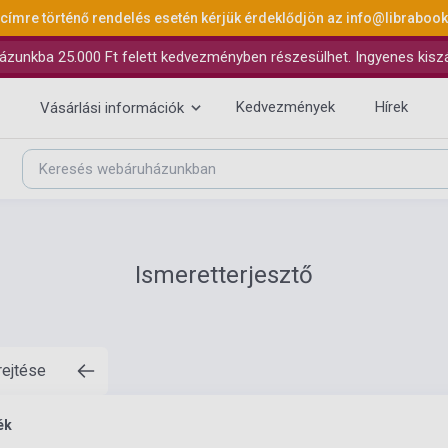
 címre történő rendelés esetén kérjük érdeklődjön az
info@libraboo
ázunkba 25.000 Ft felett kedvezményben részesülhet. Ingyenes kiszáll
Kedvezmények
Hírek
Vásárlási információk
Ismeretterjesztő
rejtése
ék