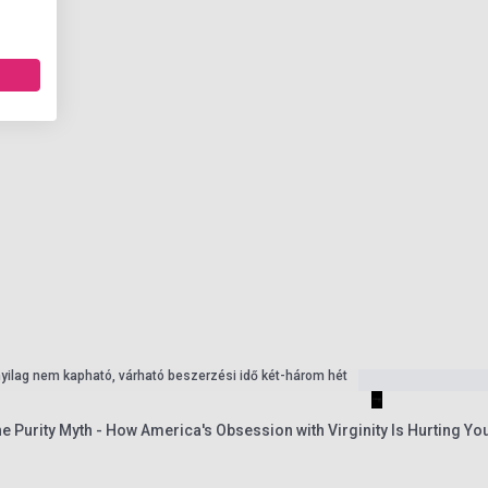
nyilag nem kapható, várható beszerzési idő két-három hét
he Purity Myth - How America's Obsession with Virginity Is Hurting 