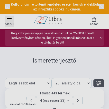
Külföldi címre történő rendelés esetén kérjük érdeklődjön
az
info@librabooks.hu
címen.
Menü
Kosár
Regisztráljon és lépjen be webáruházunkba 25.000 Ft felett
kedvezményben részesülhet. Ingyenes kiszállítás 20.000 Ft
értékhatár felett!
Ismeretterjesztő
Találat:
443 termék
4 (összesen: 23)
Készlet: 1-10 darab