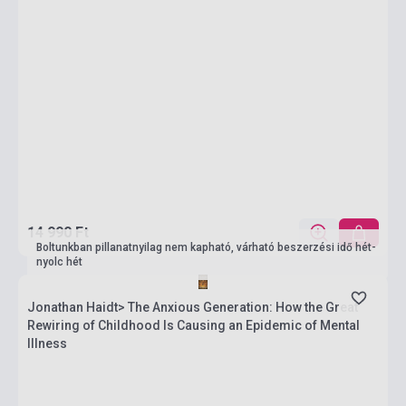
14 990 Ft
Boltunkban pillanatnyilag nem kapható, várható beszerzési idő hét-
nyolc hét
Jonathan Haidt> The Anxious Generation: How the Great
Rewiring of Childhood Is Causing an Epidemic of Mental
Illness