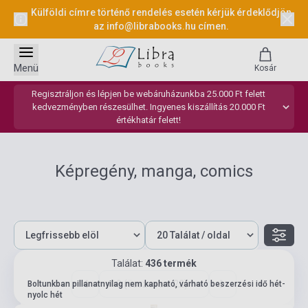
Külföldi címre történő rendelés esetén kérjük érdeklődjön
az
info@librabooks.hu
címen.
Menü
Kosár
Regisztráljon és lépjen be webáruházunkba 25.000 Ft felett
kedvezményben részesülhet. Ingyenes kiszállítás 20.000 Ft
értékhatár felett!
Képregény, manga, comics
Találat:
436 termék
19 (összesen: 22)
Boltunkban pillanatnyilag nem kapható, várható beszerzési idő hét-
nyolc hét