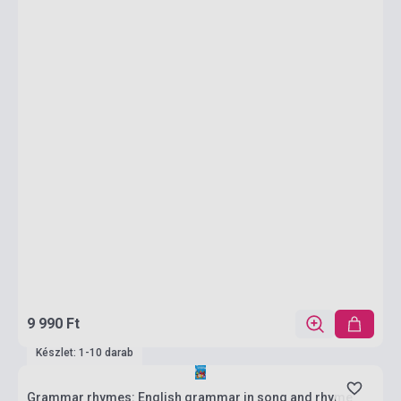
9 990 Ft
Készlet: 1-10 darab
Grammar rhymes: English grammar in song and rhyme