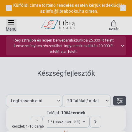
Külföldi címre történő rendelés esetén kérjük érdeklődjön
az
info@librabooks.hu
címen.
Menü
Kosár
Regisztráljon és lépjen be webáruházunkba 25.000 Ft felett
kedvezményben részesülhet. Ingyenes kiszállítás 20.000 Ft
értékhatár felett!
Készségfejlesztők
Találat:
1064 termék
17 (összesen: 54)
Készlet: 1-10 darab