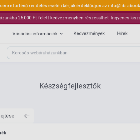
 címre történő rendelés esetén kérjük érdeklődjön az
info@libraboo
ázunkba 25.000 Ft felett kedvezményben részesülhet. Ingyenes kiszáll
Kedvezmények
Hírek
Vásárlási információk
Készségfejlesztők
rejtése
mék