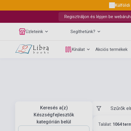
Külföldi
Regisztráljon és lépjen be webáruh
Üzleteink
Segíthetünk?
Kínálat
Akciós termékek
Keresés a(z)
Szűrők el
Készségfejlesztők
kategórián belül
Találat:
1064 ter