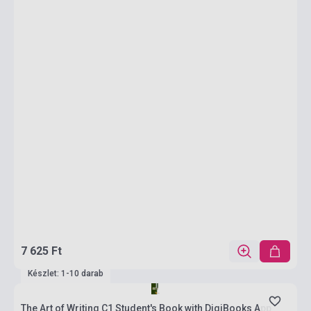
7 625 Ft
Készlet: 1-10 darab
The Art of Writing C1 Student's Book with DigiBooks App