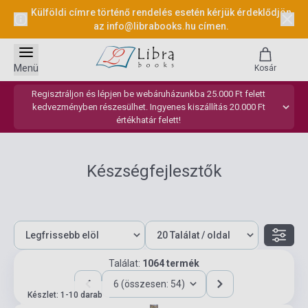
Külföldi címre történő rendelés esetén kérjük érdeklődjön
az
info@librabooks.hu
címen.
Menü
Kosár
Regisztráljon és lépjen be webáruházunkba 25.000 Ft felett
kedvezményben részesülhet. Ingyenes kiszállítás 20.000 Ft
értékhatár felett!
Készségfejlesztők
Találat:
1064 termék
6 (összesen: 54)
Készlet: 1-10 darab