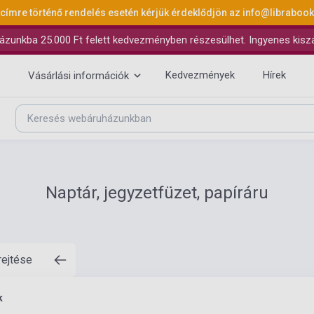
 címre történő rendelés esetén kérjük érdeklődjön az
info@libraboo
ázunkba 25.000 Ft felett kedvezményben részesülhet. Ingyenes kiszáll
Kedvezmények
Hírek
Vásárlási információk
Naptár, jegyzetfüzet, papíráru
rejtése
k