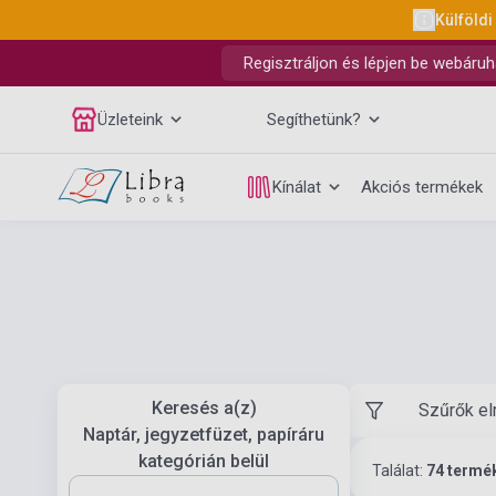
Külföldi
Regisztráljon és lépjen be webáruh
Üzleteink
Segíthetünk?
Kínálat
Akciós termékek
Keresés a(z)
Szűrők el
Naptár, jegyzetfüzet, papíráru
kategórián belül
Találat:
74 termé