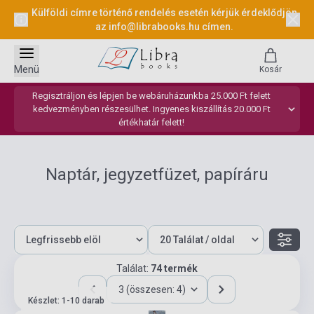
Külföldi címre történő rendelés esetén kérjük érdeklődjön
az
info@librabooks.hu
címen.
Menü
Kosár
Regisztráljon és lépjen be webáruházunkba 25.000 Ft felett
kedvezményben részesülhet. Ingyenes kiszállítás 20.000 Ft
értékhatár felett!
Naptár, jegyzetfüzet, papíráru
Találat:
74 termék
3 (összesen: 4)
Készlet: 1-10 darab