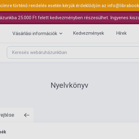
 címre történő rendelés esetén kérjük érdeklődjön az
info@libraboo
ázunkba 25.000 Ft felett kedvezményben részesülhet. Ingyenes kiszáll
Kedvezmények
Hírek
Vásárlási információk
Nyelvkönyv
rejtése
mék