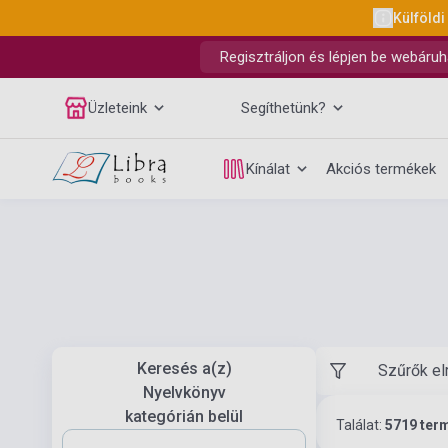
Külföldi
Regisztráljon és lépjen be webáruh
Üzleteink
Segíthetünk?
Kínálat
Akciós termékek
Keresés a(z)
Szűrők el
Nyelvkönyv
kategórián belül
Találat:
5719 ter