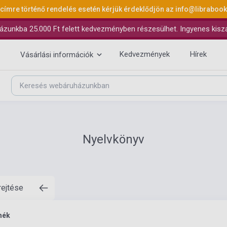
 címre történő rendelés esetén kérjük érdeklődjön az
info@libraboo
ázunkba 25.000 Ft felett kedvezményben részesülhet. Ingyenes kiszáll
Kedvezmények
Hírek
Vásárlási információk
Nyelvkönyv
rejtése
mék