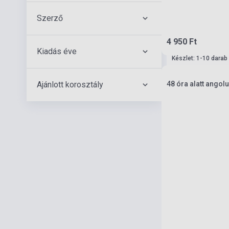
Szerző
4 950 Ft
Kiadás éve
Készlet: 1-10 darab
Ajánlott korosztály
48 óra alatt angol