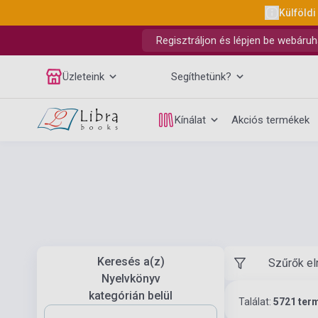
Külföldi
Regisztráljon és lépjen be webáruh
Üzleteink
Segíthetünk?
Kínálat
Akciós termékek
Keresés a(z)
Szűrők el
Nyelvkönyv
kategórián belül
Találat:
5721 ter