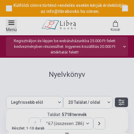
Külföldi címre történő rendelés esetén kérjük érdeklődjön
az
info@librabooks.hu
címen.
Menü
Kosár
Regisztráljon és lépjen be webáruházunkba 25.000 Ft felett
kedvezményben részesülhet. Ingyenes kiszállítás 20.000 Ft
értékhatár felett!
Nyelvkönyv
Találat:
5718 termék
167 (összesen: 286)
Készlet: 1-10 darab