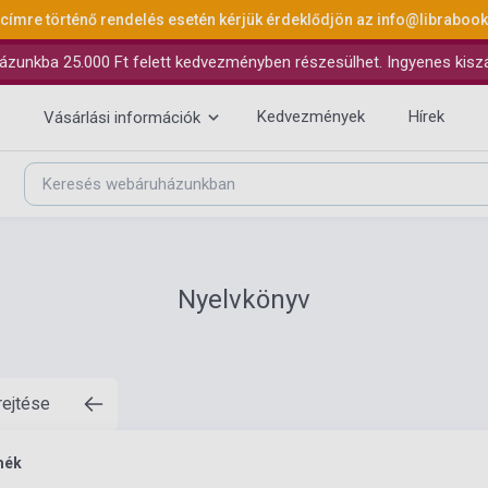
 címre történő rendelés esetén kérjük érdeklődjön az
info@libraboo
ázunkba 25.000 Ft felett kedvezményben részesülhet. Ingyenes kiszáll
Kedvezmények
Hírek
Vásárlási információk
Nyelvkönyv
rejtése
mék