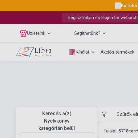
Külföldi
Regisztráljon és lépjen be webáruh
Üzleteink
Segíthetünk?
Kínálat
Akciós termékek
Keresés a(z)
Szűrők el
Nyelvkönyv
kategórián belül
Találat:
5718 ter