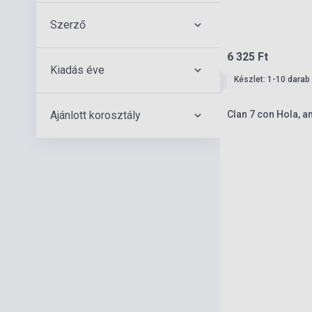
Szerző
6 325 Ft
Kiadás éve
Készlet: 1-10 darab
Ajánlott korosztály
Clan 7 con Hola, a