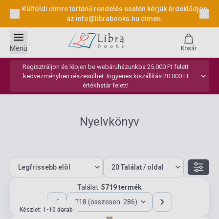
Külföldi címre történő rendelés esetén kérjük érdeklődjön
az
info@librabooks.hu
címen.
Menü
Kosár
Regisztráljon és lépjen be webáruházunkba 25.000 Ft felett
kedvezményben részesülhet. Ingyenes kiszállítás 20.000 Ft
értékhatár felett!
Nyelvkönyv
Találat:
5719 termék
218 (összesen: 286)
Készlet: 1-10 darab