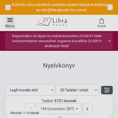
Külföldi címre történő rendelés esetén kérjük érdeklődjön
az
info@librabooks.hu
címen.
Menü
Kosár
Regisztráljon és lépjen be webáruházunkba 25.000 Ft felett
kedvezményben részesülhet. Ingyenes kiszállítás 20.000 Ft
értékhatár felett!
Nyelvkönyv
Találat:
5721 termék
244 (összesen: 287)
Készlet: 1-10 darab