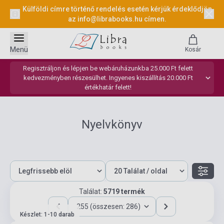
Külföldi címre történő rendelés esetén kérjük érdeklődjön
az
info@librabooks.hu
címen.
Menü
Kosár
Regisztráljon és lépjen be webáruházunkba 25.000 Ft felett
kedvezményben részesülhet. Ingyenes kiszállítás 20.000 Ft
értékhatár felett!
Nyelvkönyv
Találat:
5719 termék
255 (összesen: 286)
Készlet: 1-10 darab