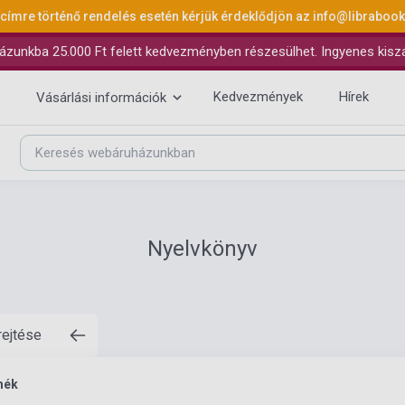
 címre történő rendelés esetén kérjük érdeklődjön az
info@libraboo
ázunkba 25.000 Ft felett kedvezményben részesülhet. Ingyenes kiszáll
Kedvezmények
Hírek
Vásárlási információk
Nyelvkönyv
rejtése
mék