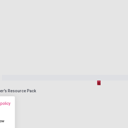
er's Resource Pack
 policy
how