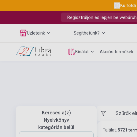
Külföldi
Regisztráljon és lépjen be webáruh
Üzleteink
Segíthetünk?
Kínálat
Akciós termékek
Keresés a(z)
Szűrők el
Nyelvkönyv
kategórián belül
Találat:
5721 ter