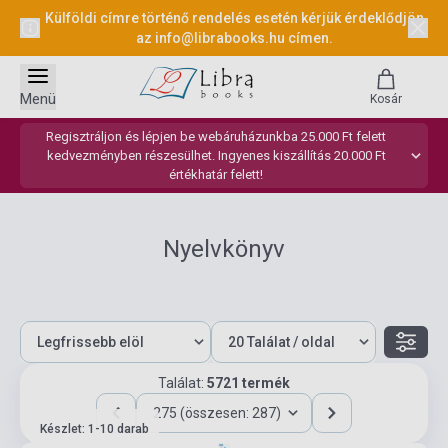
Külföldi címre történő rendelés esetén kérjük érdeklődjön
az
info@librabooks.hu
címen.
Menü
Kosár
Regisztráljon és lépjen be webáruházunkba 25.000 Ft felett
kedvezményben részesülhet. Ingyenes kiszállítás 20.000 Ft
értékhatár felett!
Nyelvkönyv
Találat:
5721 termék
275 (összesen: 287)
Készlet: 1-10 darab