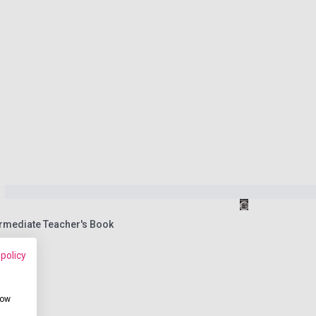
rmediate Teacher's Book
 policy
how