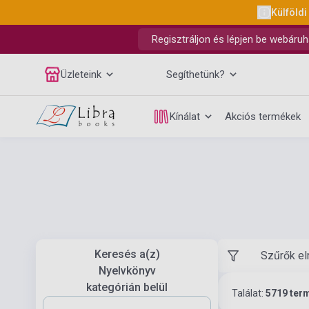
Külföldi
Regisztráljon és lépjen be webáruh
Üzleteink
Segíthetünk?
Kínálat
Akciós termékek
Keresés a(z)
Szűrők el
Nyelvkönyv
kategórián belül
Találat:
5719 ter