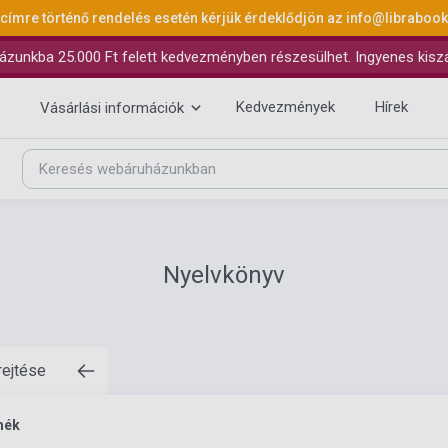
 címre történő rendelés esetén kérjük érdeklődjön az
info@libraboo
ázunkba 25.000 Ft felett kedvezményben részesülhet. Ingyenes kiszáll
Kedvezmények
Hírek
Vásárlási információk
Nyelvkönyv
rejtése
mék