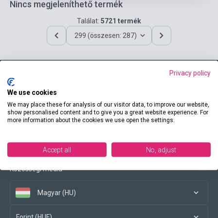
Nincs megjeleníthető termék
Találat:
5721 termék
299 (összesen: 287)
Privacy policy
Elérhetőségeink
We use cookies
We may place these for analysis of our visitor data, to improve our website,
show personalised content and to give you a great website experience. For
more information about the cookies we use open the settings.
Vásárlási feltételek
Accept all
No, adjust
Közösségi média
Magyar (HU)
Forint (HUF)